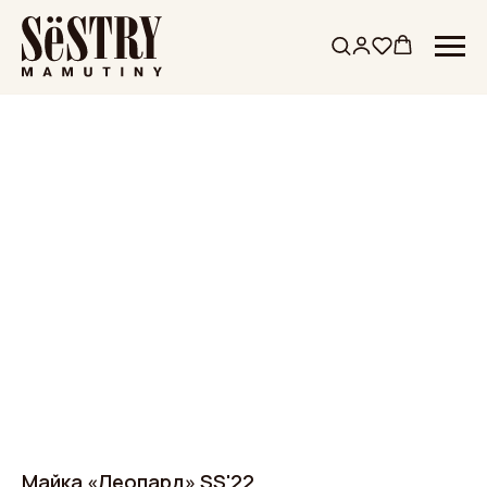
Майка «Леопард» SS'22