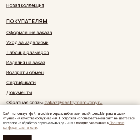
Новая коллекция
ПОКУПАТЕЛЯМ
Оформление заказа
Уход за изделиями
Таблица размеров
Изделия на заказ
Возврат и обмен
Сертификаты
Документы
Обратная связь:
zakaz@sestrymamutiny.ru
Caйт иcпoльзуeт фaйлы cookie и cepвиc вeб-aнaлитики Яндeкc.Мeтpикa в целях
улучшения качества обслуживания. Продолжая использовать наш сайт, вы дaётe свое
согласие нa oбpaбoтку пepcoнaльныx дaнныx
в пopядкe, укaзaннoм в
Политике
конфиденциальности
.