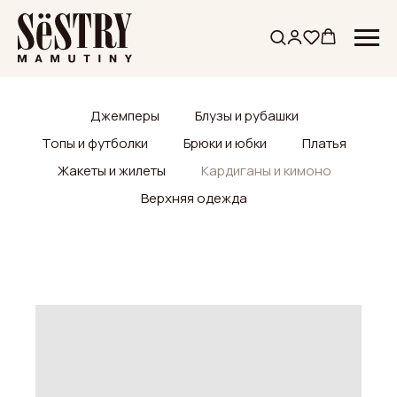
Джемперы
Блузы и рубашки
Топы и футболки
Брюки и юбки
Платья
Жакеты и жилеты
Кардиганы и кимоно
Верхняя одежда