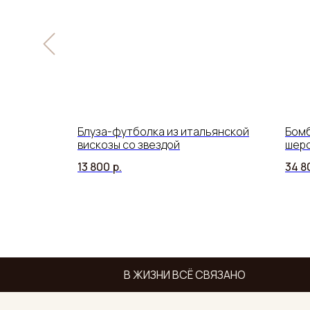
нской
Блуза-футболка из итальянской
Бомб
нжетами
вискозы со звездой
шерс
13 800
р.
34 8
В ЖИЗНИ ВСЁ СВЯЗАНО