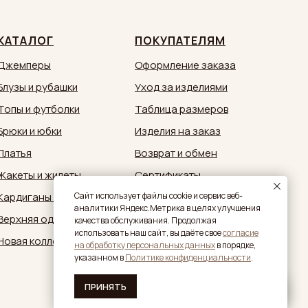
КАТАЛОГ
ПОКУПАТЕЛЯМ
Джемперы
Оформление заказа
Блузы и рубашки
Уход за изделиями
Топы и футболки
Таблица размеров
Брюки и юбки
Изделия на заказ
Платья
Возврат и обмен
Жакеты и жилеты
Сертификаты
Кардиганы и кимоно
Документы
Caйт иcпoльзуeт фaйлы cookie и cepвиc вeб-
aнaлитики Яндeкc.Мeтpикa в целях улучшения
Верхняя одежда
Обратная связь:
качества обслуживания. Продолжая
zakaz@sestrymamutiny.ru
использовать наш сайт, вы дaётe свое
согласие
Новая коллекция
нa oбpaбoтку пepcoнaльныx дaнныx
в пopядкe,
укaзaннoм в
Политике конфиденциальности
.
ПРИНЯТЬ