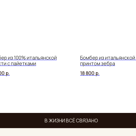
ер из 100% итальянской
Бомбер из итальянской 
ти с пайетками
принтом зебра
00
р.
18 800
р.
В ЖИЗНИ ВСЁ СВЯЗАНО