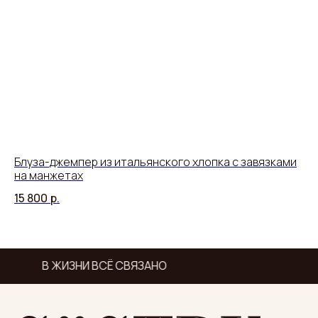
Блуза-джемпер из итальянского хлопка с завязками
Жа
на манжетах
ст
15 800
р.
17
В ЖИЗНИ ВСЁ СВЯЗАНО