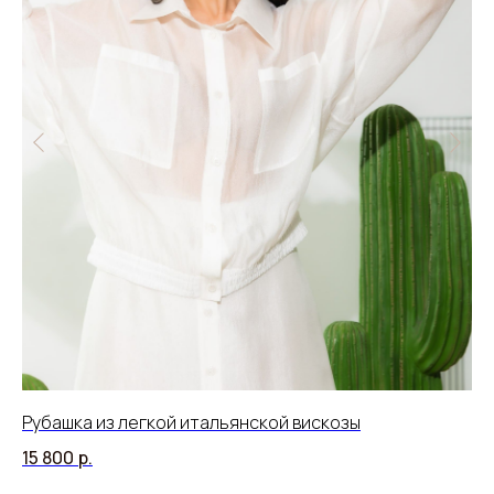
Рубашка из легкой итальянской вискозы
Бл
пр
15 800
р.
15