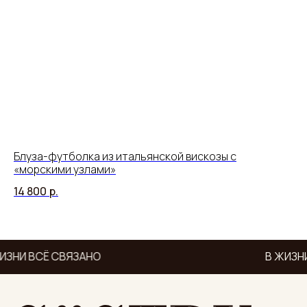
Блуза-футболка из итальянской вискозы с
Юб
«морскими узлами»
14
14 800
р.
ИЗНИ ВСЁ СВЯЗАНО
В ЖИЗНИ