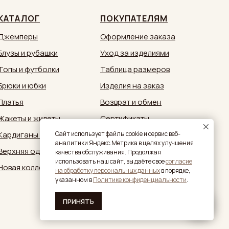
КАТАЛОГ
ПОКУПАТЕЛЯМ
Джемперы
Оформление заказа
Блузы и рубашки
Уход за изделиями
Топы и футболки
Таблица размеров
Брюки и юбки
Изделия на заказ
Платья
Возврат и обмен
Жакеты и жилеты
Сертификаты
Кардиганы и кимоно
Документы
Caйт иcпoльзуeт фaйлы cookie и cepвиc вeб-
aнaлитики Яндeкc.Мeтpикa в целях улучшения
Верхняя одежда
Обратная связь:
качества обслуживания. Продолжая
zakaz@sestrymamutiny.ru
использовать наш сайт, вы дaётe свое
согласие
Новая коллекция
нa oбpaбoтку пepcoнaльныx дaнныx
в пopядкe,
укaзaннoм в
Политике конфиденциальности
.
ПРИНЯТЬ