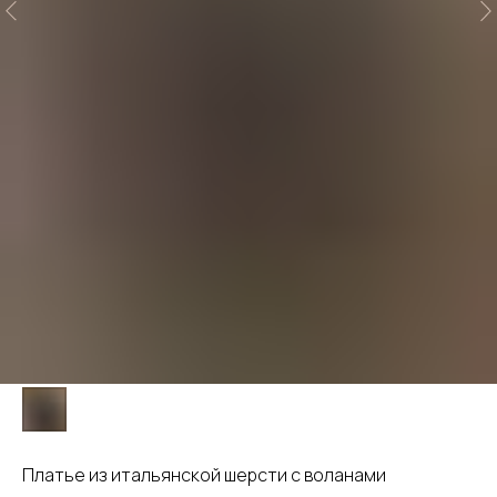
Платье из итальянской шерсти с воланами