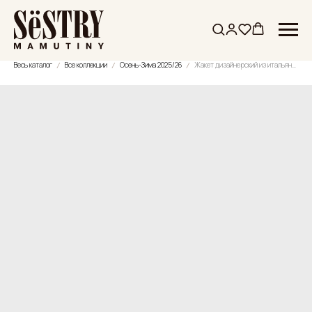
Весь каталог
Все коллекции
Осень-Зима 2025/26
Жакет дизайнерский из итальянского мохера и шерсти с лепестками из мохера