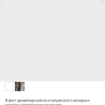
Жакет дизайнерский из итальянского мохера и
шерсти с лепестками из мохера