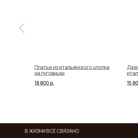
скозы с
Платье из итальянского хлопка
Джем
на пуговицах
итал
акце
18 800
р.
15 8
В ЖИЗНИ ВСЁ СВЯЗАНО