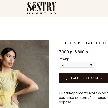
Платье из итальянского хл
7 900
р.
16 800
р.
Размер
ДОБАВИТЬ В КОРЗИНУ
Дизайнерское трикотажное п
ромашково-желтый оттенок и
образа.