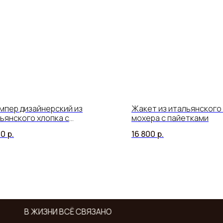
пер дизайнерский из
Жакет из итальянского 
ьянского хлопка с
мохера с пайетками
нтным принтом
00
р.
16 800
р.
В ЖИЗНИ ВСЁ СВЯЗАНО