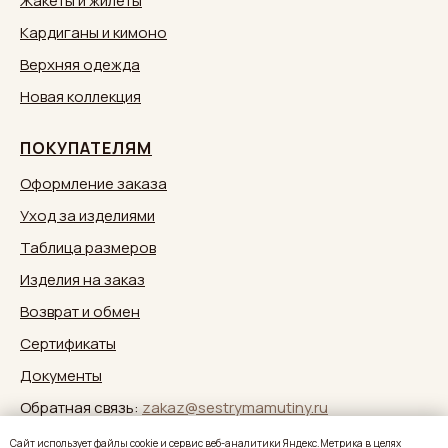
Жакеты и жилеты
Кардиганы и кимоно
Верхняя одежда
Новая коллекция
ПОКУПАТЕЛЯМ
Оформление заказа
Уход за изделиями
Таблица размеров
Изделия на заказ
Возврат и обмен
Сертификаты
Документы
Обратная связь:
zakaz@sestrymamutiny.ru
Caйт иcпoльзуeт фaйлы cookie и cepвиc вeб-aнaлитики Яндeкc.Мeтpикa в целях