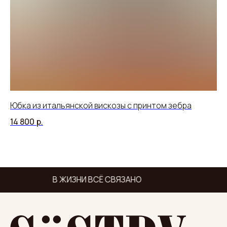
Юбка из итальянской вискозы с принтом зебра
Ру
14 800
р.
15
В ЖИЗНИ ВСЁ СВЯЗАНО