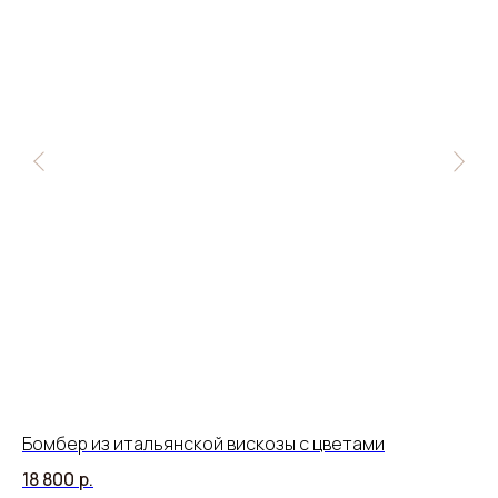
Бомбер из итальянской вискозы с цветами
Жа
18 800
р.
16