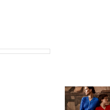
т из итальянской шерсти
Платье из итальянског
носа в гусарском стиле
на пуговицах
00
р.
18 800
р.