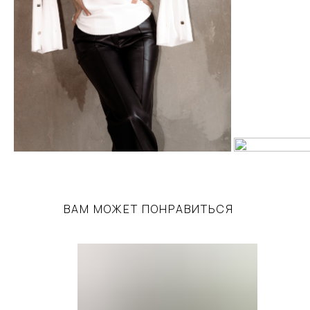
нской
Кардиган-бомбер из итальянской
Жаке
нжетами
вискозы с цветами и акцентными
мери
полосками
18 800
р.
17 8