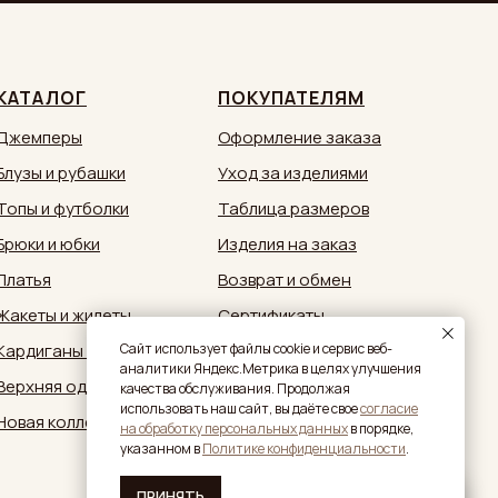
zakaz@sestrymamutiny.ru
Новая коллекция
Caйт иcпoльзуeт фaйлы cookie и cepвиc вeб-
aнaлитики Яндeкc.Мeтpикa в целях улучшения
качества обслуживания. Продолжая
использовать наш сайт, вы дaётe свое
согласие
нa oбpaбoтку пepcoнaльныx дaнныx
в пopядкe,
укaзaннoм в
Политике конфиденциальности
.
ПРИНЯТЬ