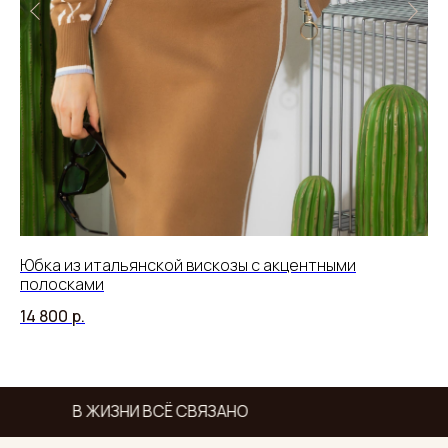
Юбка из итальянской вискозы с акцентными
Дж
полосками
ак
14 800
р.
15
В ЖИЗНИ ВСЁ СВЯЗАНО