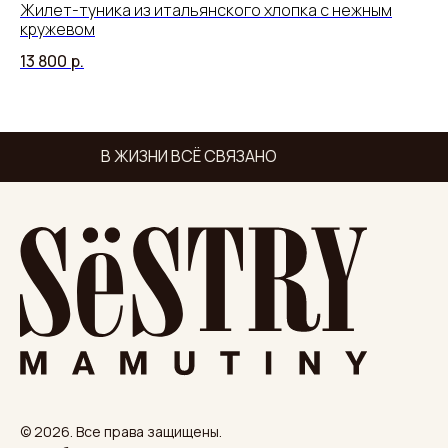
Жилет-туника из итальянского хлопка с нежным
Бо
кружевом
18
13 800
р.
В ЖИЗНИ ВСЁ СВЯЗАНО
© 2026. Все права защищены.