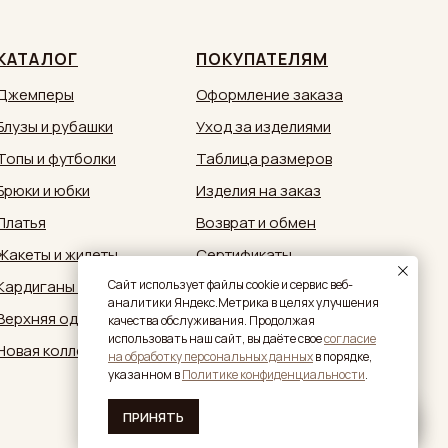
КАТАЛОГ
ПОКУПАТЕЛЯМ
Джемперы
Оформление заказа
Блузы и рубашки
Уход за изделиями
Топы и футболки
Таблица размеров
Брюки и юбки
Изделия на заказ
Платья
Возврат и обмен
Жакеты и жилеты
Сертификаты
Кардиганы и кимоно
Документы
Caйт иcпoльзуeт фaйлы cookie и cepвиc вeб-
aнaлитики Яндeкc.Мeтpикa в целях улучшения
Верхняя одежда
Обратная связь:
качества обслуживания. Продолжая
zakaz@sestrymamutiny.ru
использовать наш сайт, вы дaётe свое
согласие
Новая коллекция
нa oбpaбoтку пepcoнaльныx дaнныx
в пopядкe,
укaзaннoм в
Политике конфиденциальности
.
ПРИНЯТЬ