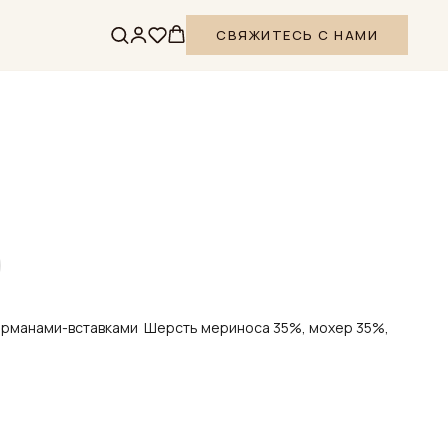
СВЯЖИТЕСЬ С НАМИ
арманами-вставками Шерсть мериноса 35%, мохер 35%,