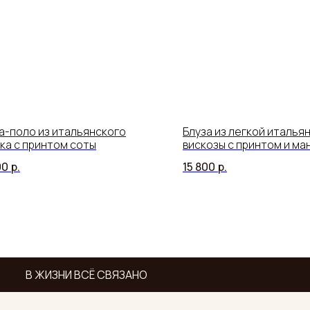
а-поло из итальянского
Блуза из легкой италья
ка с принтом соты
вискозы с принтом и м
00
р.
15 800
р.
В ЖИЗНИ ВСЁ СВЯЗАНО