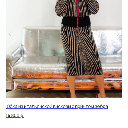
Юбка из итальянской вискозы с принтом зебра
Бл
ма
14 800
р.
15