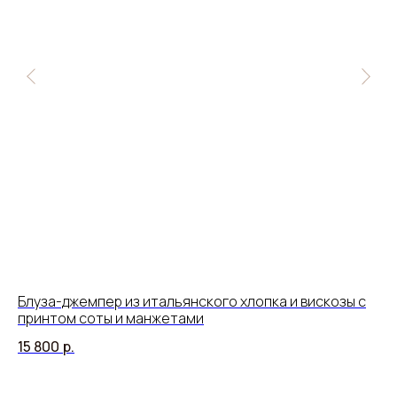
Блуза-джемпер из итальянского хлопка и вискозы с
Дж
принтом соты и манжетами
11
15 800
р.