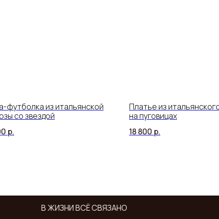
а-футболка из итальянской
Платье из итальянског
озы со звездой
на пуговицах
00
р.
18 800
р.
В ЖИЗНИ ВСЁ СВЯЗАНО