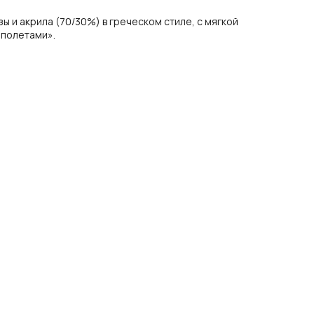
ы и акрила (70/30%) в греческом стиле, с мягкой
эполетами».