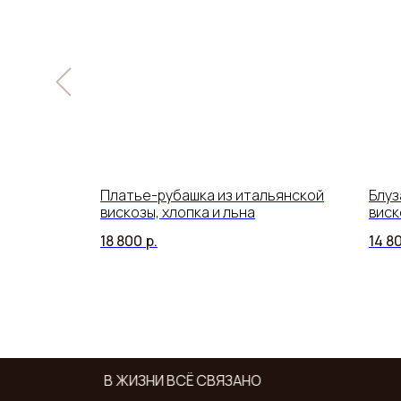
нского
Платье-рубашка из итальянской
Блуз
том соты
вискозы, хлопка и льна
виск
18 800
р.
14 8
В ЖИЗНИ ВСЁ СВЯЗАНО