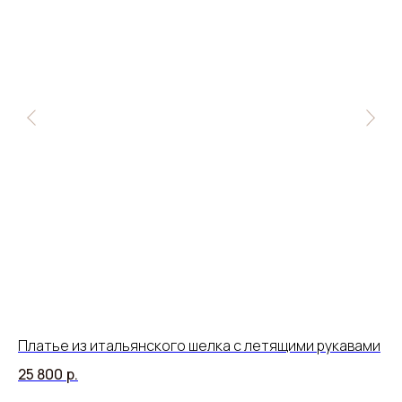
Платье из итальянского шелка с летящими рукавами
Бл
р
25 800
р.
15