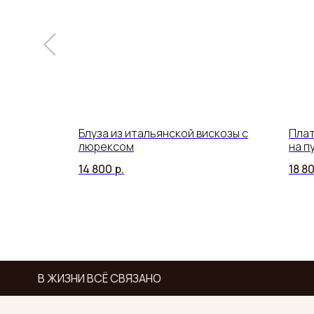
альянской
Блуза из итальянской вискозы с
Плат
центными
люрексом
на п
14 800
р.
18 8
В ЖИЗНИ ВСЁ СВЯЗАНО