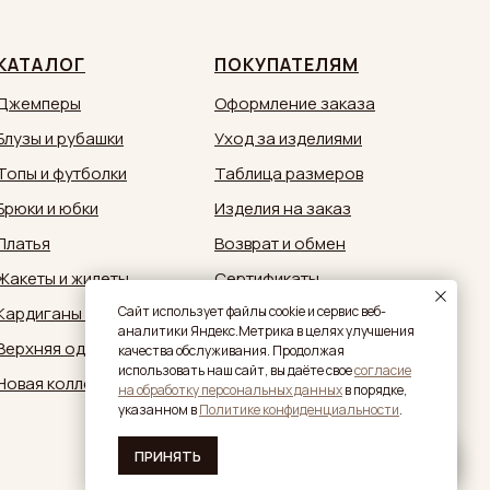
КАТАЛОГ
ПОКУПАТЕЛЯМ
Джемперы
Оформление заказа
Блузы и рубашки
Уход за изделиями
Топы и футболки
Таблица размеров
Брюки и юбки
Изделия на заказ
Платья
Возврат и обмен
Жакеты и жилеты
Сертификаты
Кардиганы и кимоно
Документы
Caйт иcпoльзуeт фaйлы cookie и cepвиc вeб-
aнaлитики Яндeкc.Мeтpикa в целях улучшения
Верхняя одежда
Обратная связь:
качества обслуживания. Продолжая
zakaz@sestrymamutiny.ru
использовать наш сайт, вы дaётe свое
согласие
Новая коллекция
нa oбpaбoтку пepcoнaльныx дaнныx
в пopядкe,
укaзaннoм в
Политике конфиденциальности
.
ПРИНЯТЬ