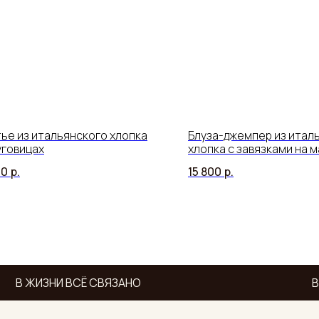
ье из итальянского хлопка
Блуза-джемпер из итал
уговицах
хлопка с завязками на 
00
р.
15 800
р.
В ЖИЗНИ ВСЁ СВЯЗАНО
В 