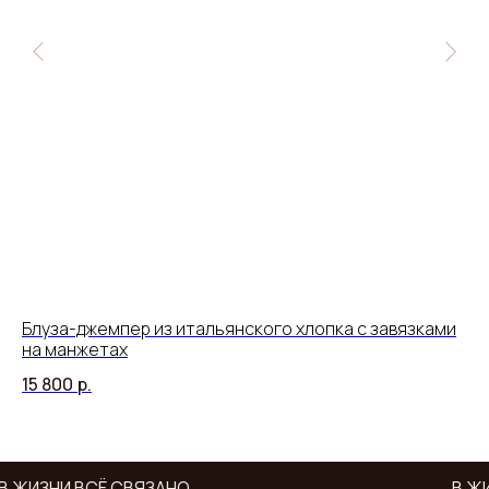
Блуза-джемпер из итальянского хлопка с завязками
Бо
на манжетах
18
15 800
р.
В ЖИЗНИ ВСЁ СВЯЗАНО
В ЖИ