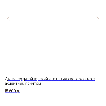
Джемпер дизайнерский из итальянского хлопка с
Юб
акцентным принтом
14
15 800
р.