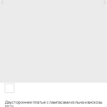
Двустороннее платье с лампасами из льна и вискозы
SS'24