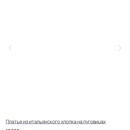
Платье из итальянского хлопка на пуговицах
Бл
«м