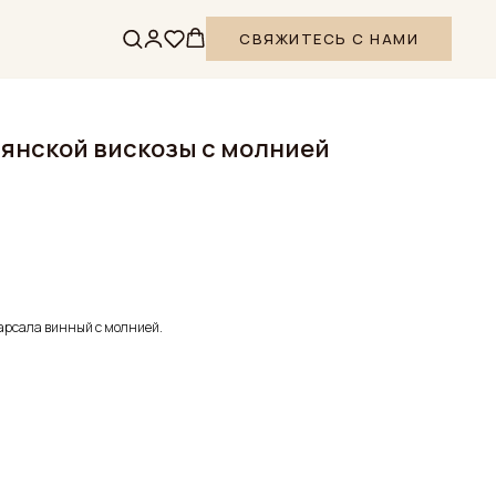
СВЯЖИТЕСЬ С НАМИ
янской вискозы с молнией
арсала винный с молнией.