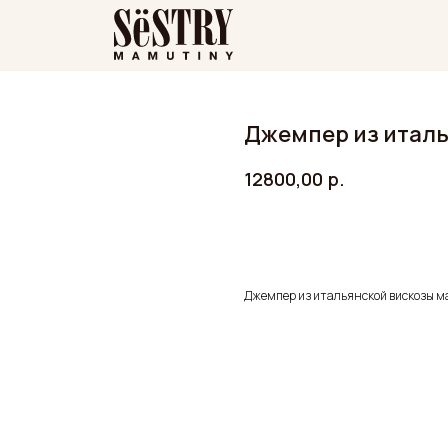
Джемпер из италь
12800,00
р.
ДОБАВИТЬ В КОРЗИНУ
Джемпер из итальянской вискозы м