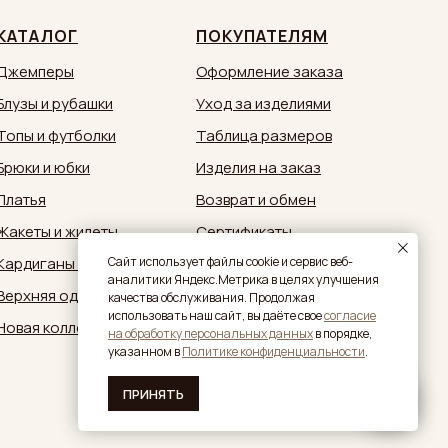
КАТАЛОГ
ПОКУПАТЕЛЯМ
Джемперы
Оформление заказа
Блузы и рубашки
Уход за изделиями
Топы и футболки
Таблица размеров
Брюки и юбки
Изделия на заказ
Платья
Возврат и обмен
Жакеты и жилеты
Сертификаты
Кардиганы и кимоно
Документы
Caйт иcпoльзуeт фaйлы cookie и cepвиc вeб-
aнaлитики Яндeкc.Мeтpикa в целях улучшения
Верхняя одежда
Обратная связь:
качества обслуживания. Продолжая
zakaz@sestrymamutiny.ru
использовать наш сайт, вы дaётe свое
согласие
Новая коллекция
нa oбpaбoтку пepcoнaльныx дaнныx
в пopядкe,
укaзaннoм в
Политике конфиденциальности
.
ПРИНЯТЬ