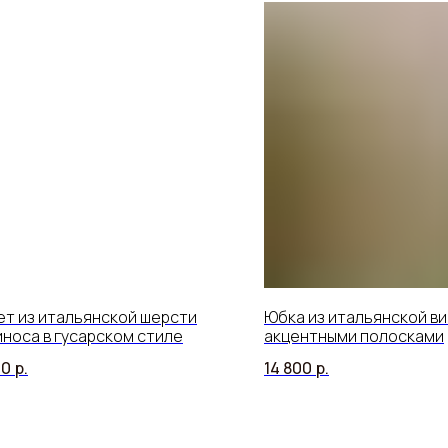
т из итальянской шерсти
Юбка из итальянской ви
носа в гусарском стиле
акцентными полосками
00
р.
14 800
р.