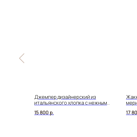
янского
Джемпер дизайнерский из
Жаке
вом
итальянского хлопка с нежным
мери
кружевом
15 800
р.
17 8