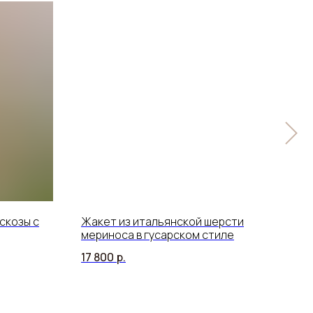
скозы с
Жакет из итальянской шерсти
Блу
мериноса в гусарском стиле
фак
нит
17 800
р.
12 8