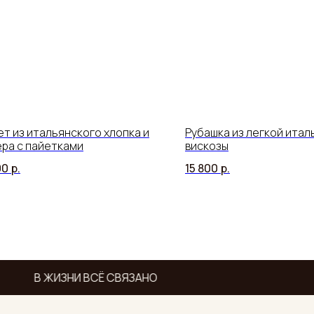
т из итальянского хлопка и
Рубашка из легкой итал
ра с пайетками
вискозы
00
р.
15 800
р.
В ЖИЗНИ ВСЁ СВЯЗАНО