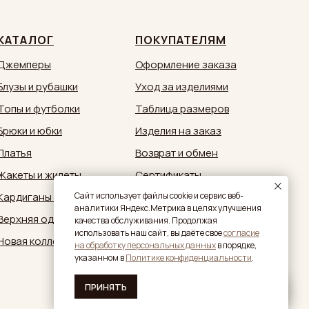
КАТАЛОГ
ПОКУПАТЕЛЯМ
Джемперы
Оформление заказа
Блузы и рубашки
Уход за изделиями
Топы и футболки
Таблица размеров
Брюки и юбки
Изделия на заказ
Платья
Возврат и обмен
Жакеты и жилеты
Сертификаты
Кардиганы и кимоно
Документы
Caйт иcпoльзуeт фaйлы cookie и cepвиc вeб-
aнaлитики Яндeкc.Мeтpикa в целях улучшения
Верхняя одежда
Обратная связь:
качества обслуживания. Продолжая
zakaz@sestrymamutiny.ru
использовать наш сайт, вы дaётe свое
согласие
Новая коллекция
нa oбpaбoтку пepcoнaльныx дaнныx
в пopядкe,
укaзaннoм в
Политике конфиденциальности
.
ПРИНЯТЬ