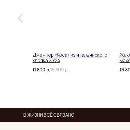
нского
Джемпер «Коса» из итальянского
Жаке
том соты
хлопка SS'24
мохе
11 800
р.
15 800
р.
16 8
В ЖИЗНИ ВСЁ СВЯЗАНО