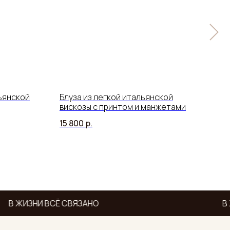
ьянской
Блуза из легкой итальянской
Жак
вискозы с принтом и манжетами
мер
15 800
р.
17 8
В ЖИЗНИ ВСЁ СВЯЗАНО
В 