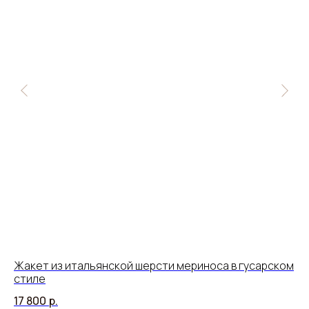
Жакет из итальянской шерсти мериноса в гусарском
Бл
стиле
с 
17 800
р.
12