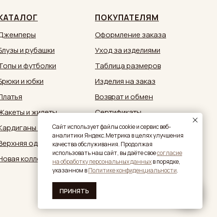
КАТАЛОГ
ПОКУПАТЕЛЯМ
Джемперы
Оформление заказа
Блузы и рубашки
Уход за изделиями
Топы и футболки
Таблица размеров
Брюки и юбки
Изделия на заказ
Платья
Возврат и обмен
Жакеты и жилеты
Сертификаты
Кардиганы и кимоно
Документы
Caйт иcпoльзуeт фaйлы cookie и cepвиc вeб-
aнaлитики Яндeкc.Мeтpикa в целях улучшения
Верхняя одежда
Обратная связь:
качества обслуживания. Продолжая
zakaz@sestrymamutiny.ru
использовать наш сайт, вы дaётe свое
согласие
Новая коллекция
нa oбpaбoтку пepcoнaльныx дaнныx
в пopядкe,
укaзaннoм в
Политике конфиденциальности
.
ПРИНЯТЬ