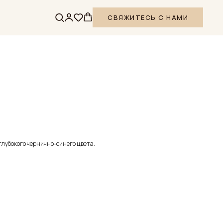
СВЯЖИТЕСЬ С НАМИ
глубокого чернично-синего цвета.