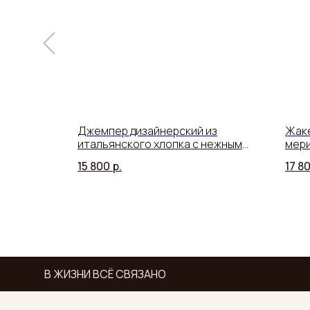
ьянского
Джемпер дизайнерский из
Жаке
манжетах
итальянского хлопка с нежным
мери
кружевом
15 800
р.
17 8
В ЖИЗНИ ВСЁ СВЯЗАНО