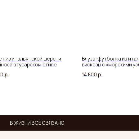
т из итальянской шерсти
Блуза-футболка из ита
носа в гусарском стиле
вискозы с «морскими у
00
р.
14 800
р.
В ЖИЗНИ ВСЁ СВЯЗАНО
В