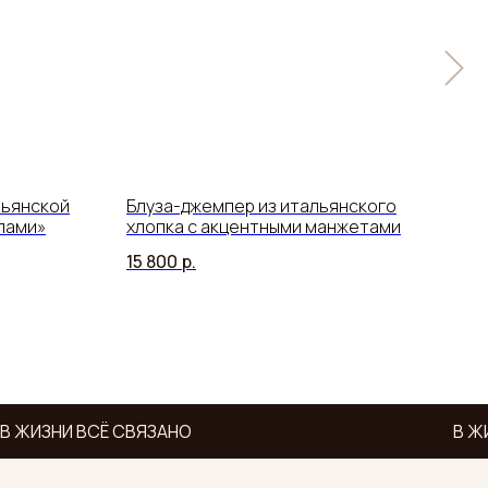
льянской
Блуза-джемпер из итальянского
Бом
злами»
хлопка с акцентными манжетами
при
15 800
р.
18 8
 ЖИЗНИ ВСЁ СВЯЗАНО
В ЖИ