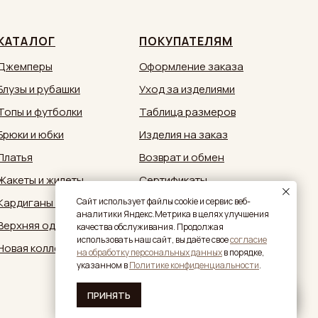
КАТАЛОГ
ПОКУПАТЕЛЯМ
Джемперы
Оформление заказа
Блузы и рубашки
Уход за изделиями
Топы и футболки
Таблица размеров
Брюки и юбки
Изделия на заказ
Платья
Возврат и обмен
Жакеты и жилеты
Сертификаты
Кардиганы и кимоно
Документы
Caйт иcпoльзуeт фaйлы cookie и cepвиc вeб-
aнaлитики Яндeкc.Мeтpикa в целях улучшения
Верхняя одежда
Обратная связь:
качества обслуживания. Продолжая
zakaz@sestrymamutiny.ru
использовать наш сайт, вы дaётe свое
согласие
Новая коллекция
нa oбpaбoтку пepcoнaльныx дaнныx
в пopядкe,
укaзaннoм в
Политике конфиденциальности
.
ПРИНЯТЬ