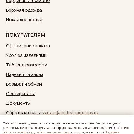
Кардиганы и кимоно
Верхняя одежда
Новая коллекция
ПОКУПАТЕЛЯМ
Оформление заказа
Уход за изделиями
Таблица размеров
Изделия на заказ
Возврат и обмен
Сертификаты
Документы
Обратная связь:
zakaz@sestrymamutiny.ru
Caйт иcпoльзуeт фaйлы cookie и cepвиc вeб-aнaлитики Яндeкc.Мeтpикa в целях
улучшения качества обслуживания. Продолжая использовать наш сайт, вы дaётe свое
согласие нa oбpaбoтку пepcoнaльныx дaнныx
в пopядкe, укaзaннoм в
Политике