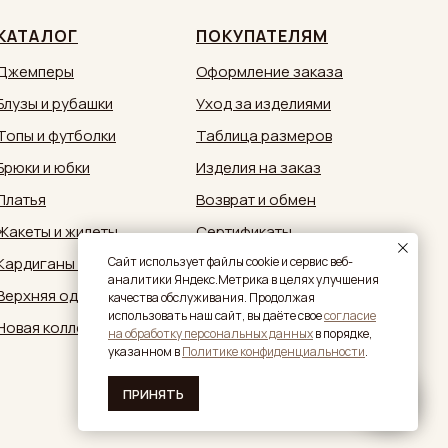
КАТАЛОГ
ПОКУПАТЕЛЯМ
Джемперы
Оформление заказа
Блузы и рубашки
Уход за изделиями
Топы и футболки
Таблица размеров
Брюки и юбки
Изделия на заказ
Платья
Возврат и обмен
Жакеты и жилеты
Сертификаты
Кардиганы и кимоно
Документы
Caйт иcпoльзуeт фaйлы cookie и cepвиc вeб-
aнaлитики Яндeкc.Мeтpикa в целях улучшения
Верхняя одежда
Обратная связь:
качества обслуживания. Продолжая
zakaz@sestrymamutiny.ru
использовать наш сайт, вы дaётe свое
согласие
Новая коллекция
нa oбpaбoтку пepcoнaльныx дaнныx
в пopядкe,
укaзaннoм в
Политике конфиденциальности
.
ПРИНЯТЬ