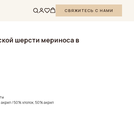
СВЯЖИТЕСЬ С НАМИ
ской шерсти мериноса в
ты
 акрил / 50% хлопок, 50% акрил