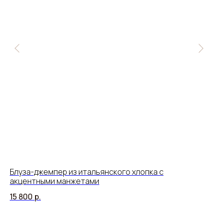
Блуза-джемпер из итальянского хлопка с
Бл
акцентными манжетами
17
15 800
р.