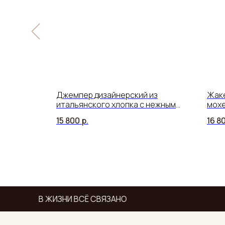
скозы с
Джемпер дизайнерский из
Жаке
итальянского хлопка с нежным
мохе
кружевом
15 800
р.
16 8
В ЖИЗНИ ВСЁ СВЯЗАНО