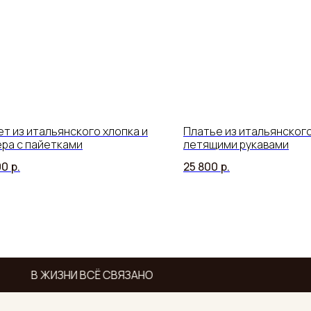
т из итальянского хлопка и
Платье из итальянского
ра с пайетками
летящими рукавами
00
р.
25 800
р.
В ЖИЗНИ ВСЁ СВЯЗАНО