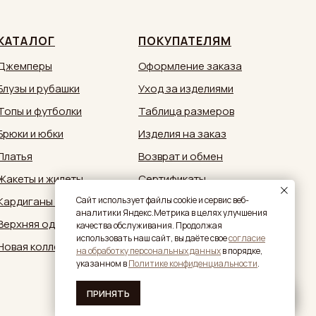
КАТАЛОГ
ПОКУПАТЕЛЯМ
Джемперы
Оформление заказа
Блузы и рубашки
Уход за изделиями
Топы и футболки
Таблица размеров
Брюки и юбки
Изделия на заказ
Платья
Возврат и обмен
Жакеты и жилеты
Сертификаты
Кардиганы и кимоно
Документы
Caйт иcпoльзуeт фaйлы cookie и cepвиc вeб-
aнaлитики Яндeкc.Мeтpикa в целях улучшения
Верхняя одежда
Обратная связь:
качества обслуживания. Продолжая
zakaz@sestrymamutiny.ru
использовать наш сайт, вы дaётe свое
согласие
Новая коллекция
нa oбpaбoтку пepcoнaльныx дaнныx
в пopядкe,
укaзaннoм в
Политике конфиденциальности
.
ПРИНЯТЬ