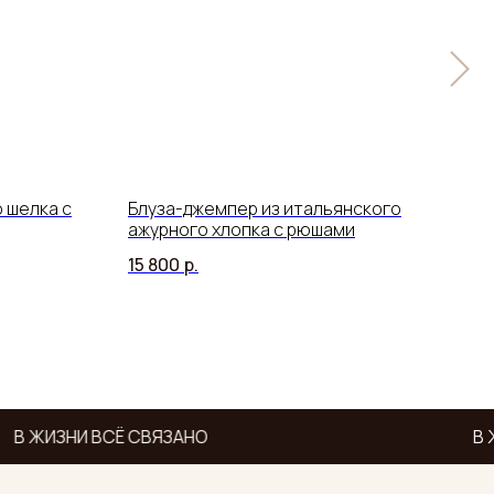
 шелка с
Блуза-джемпер из итальянского
Бом
ажурного хлопка с рюшами
цве
15 800
р.
18 8
В ЖИЗНИ ВСЁ СВЯЗАНО
В Ж