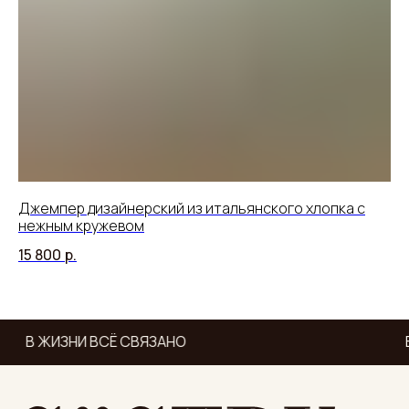
Джемпер дизайнерский из итальянского хлопка с
Бо
нежным кружевом
34
15 800
р.
В ЖИЗНИ ВСЁ СВЯЗАНО
В