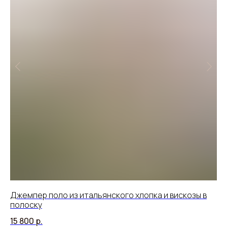
Джемпер поло из итальянского хлопка и вискозы в
Пл
полоску
25
15 800
р.