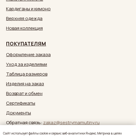
Кардиганы и кимоно
Верхняя одежда
Новая коллекция
ПОКУПАТЕЛЯМ
Оформление заказа
Уход за изделиями
Таблица размеров
Изделия на заказ
Возврат и обмен
Сертификаты
Документы
Обратная связь:
zakaz@sestrymamutiny.ru
Caйт иcпoльзуeт фaйлы cookie и cepвиc вeб-aнaлитики Яндeкc.Мeтpикa в целях