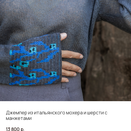
Джемпер из итальянского мохера и шерсти с
манжетами
13 800
р.