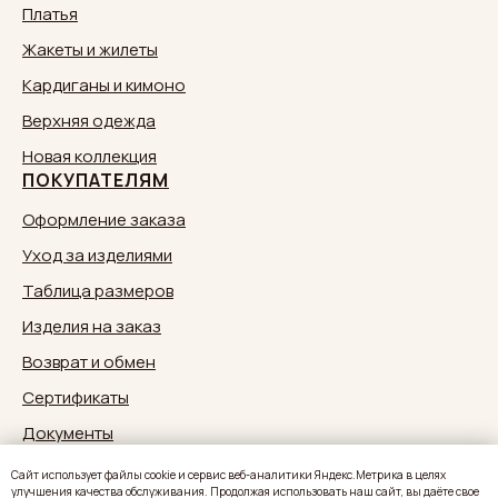
Платья
Жакеты и жилеты
Кардиганы и кимоно
Верхняя одежда
Новая коллекция
ПОКУПАТЕЛЯМ
Оформление заказа
Уход за изделиями
Таблица размеров
Изделия на заказ
Возврат и обмен
Сертификаты
Документы
Обратная связь:
zakaz@sestrymamutiny.ru
Caйт иcпoльзуeт фaйлы cookie и cepвиc вeб-aнaлитики Яндeкc.Мeтpикa в целях
улучшения качества обслуживания. Продолжая использовать наш сайт, вы дaётe свое