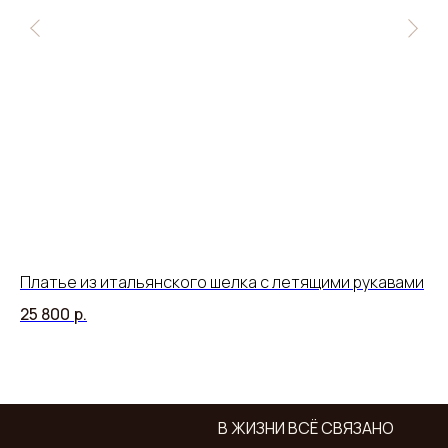
Платье из итальянского шелка с летящими рукавами
Бл
на
25 800
р.
15
В ЖИЗНИ ВСЁ СВЯЗАНО