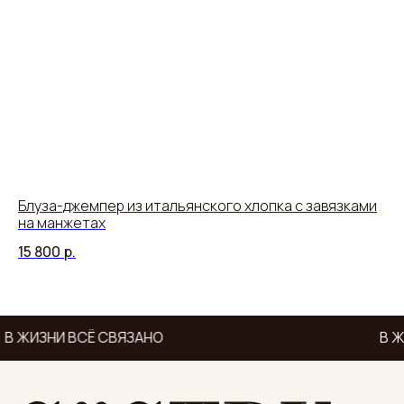
Блуза-джемпер из итальянского хлопка с завязками
Пл
на манжетах
ль
15 800
р.
18
В ЖИЗНИ ВСЁ СВЯЗАНО
В Ж