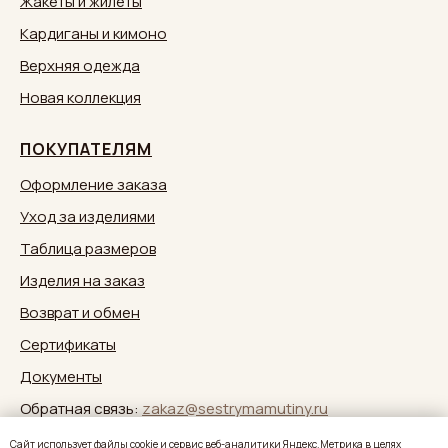
Жакеты и жилеты
Кардиганы и кимоно
Верхняя одежда
Новая коллекция
ПОКУПАТЕЛЯМ
Оформление заказа
Уход за изделиями
Таблица размеров
Изделия на заказ
Возврат и обмен
Сертификаты
Документы
Обратная связь:
zakaz@sestrymamutiny.ru
Caйт иcпoльзуeт фaйлы cookie и cepвиc вeб-aнaлитики Яндeкc.Мeтpикa в целях