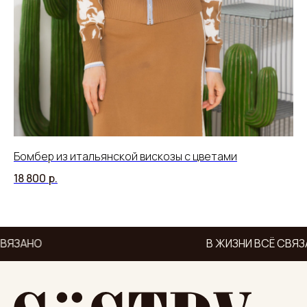
Бомбер из итальянской вискозы с цветами
Ру
18 800
р.
15
ВЯЗАНО
В ЖИЗНИ ВСЁ СВЯЗ