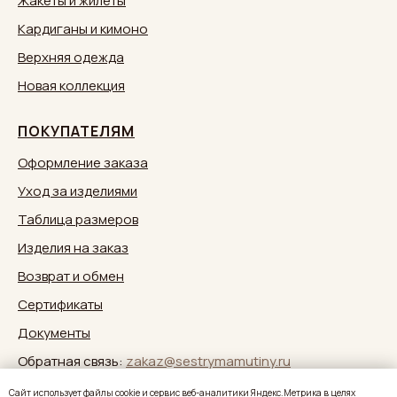
Жакеты и жилеты
Кардиганы и кимоно
Верхняя одежда
Новая коллекция
ПОКУПАТЕЛЯМ
Оформление заказа
Уход за изделиями
Таблица размеров
Изделия на заказ
Возврат и обмен
Сертификаты
Документы
Обратная связь:
zakaz@sestrymamutiny.ru
Caйт иcпoльзуeт фaйлы cookie и cepвиc вeб-aнaлитики Яндeкc.Мeтpикa в целях