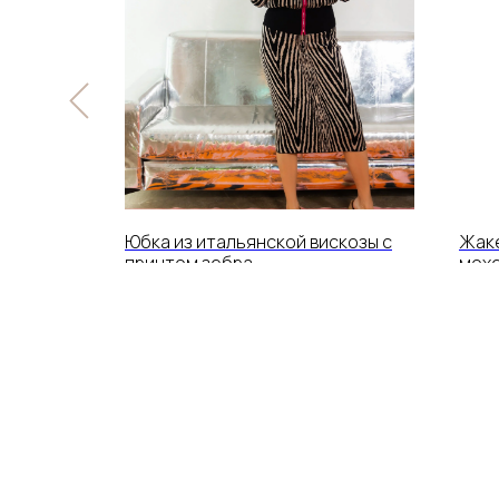
скозы с
Юбка из итальянской вискозы с
Жаке
принтом зебра
мохе
14 800
р.
16 8
В ЖИЗНИ ВСЁ СВЯЗАНО