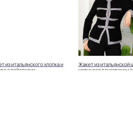
т из итальянского хлопка и
Жакет из итальянской 
ра с пайетками
мериноса в гусарском 
00
р.
17 800
р.
В ЖИЗНИ ВСЁ СВЯЗАНО
В Ж