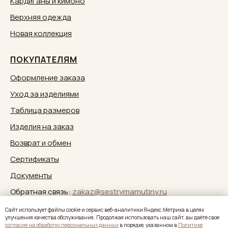
Кардиганы и кимоно
Верхняя одежда
Новая коллекция
ПОКУПАТЕЛЯМ
Оформление заказа
Уход за изделиями
Таблица размеров
Изделия на заказ
Возврат и обмен
Сертификаты
Документы
Обратная связь:
zakaz@sestrymamutiny.ru
Caйт иcпoльзуeт фaйлы cookie и cepвиc вeб-aнaлитики Яндeкc.Мeтpикa в целях
улучшения качества обслуживания. Продолжая использовать наш сайт, вы дaётe свое
согласие нa oбpaбoтку пepcoнaльныx дaнныx
в пopядкe, укaзaннoм в
Политике