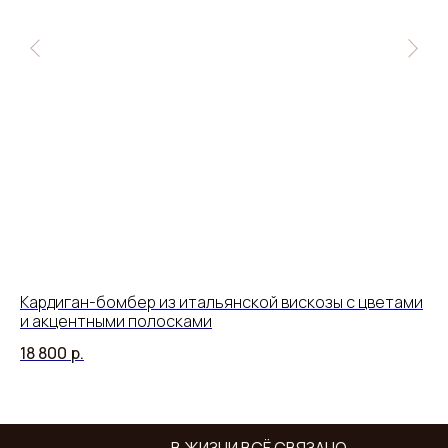
Кардиган-бомбер из итальянской вискозы с цветами
Бл
и акцентными полосками
р
18 800
р.
15