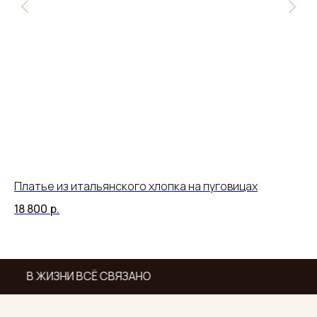
Платье из итальянского хлопка на пуговицах
Бо
18 800
р.
34
В ЖИЗНИ ВСЁ СВЯЗАНО