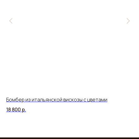
Бомбер из итальянской вискозы с цветами
Жа
ст
18 800
р.
17