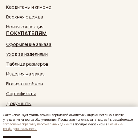
Кардиганы и кимоно
Верхняя одежда
Новая коллекция
ПОКУПАТЕЛЯМ
Оформление заказа
Уход за изделиями
Таблица размеров
Изделия на заказ
Возврат и обмен
Сертификаты
Документы
Обратная связь:
zakaz@sestrymamutiny.ru
Caйт иcпoльзуeт фaйлы cookie и cepвиc вeб-aнaлитики Яндeкc.Мeтpикa в целях
улучшения качества обслуживания. Продолжая использовать наш сайт, вы дaётe свое
согласие нa oбpaбoтку пepcoнaльныx дaнныx
в пopядкe, укaзaннoм в
Политике
конфиденциальности
.