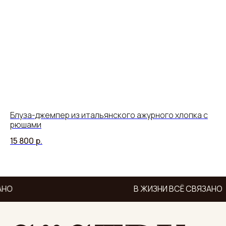
Блуза-джемпер из итальянского ажурного хлопка с
Дж
рюшами
ак
15 800
р.
15
АНО
В ЖИЗНИ ВСЁ СВЯЗАНО