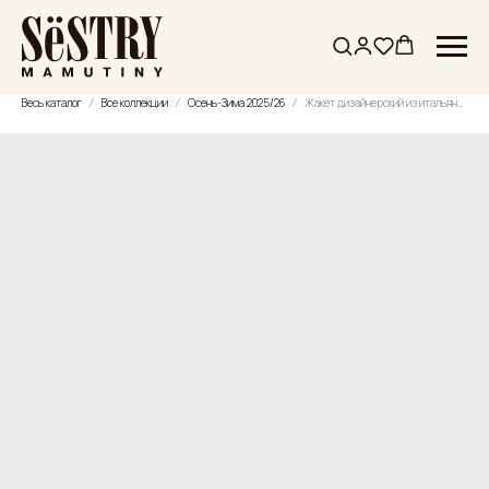
Весь каталог
Все коллекции
Осень-Зима 2025/26
Жакет дизайнерский из итальянского мохера и шерсти с лепестками из мохера