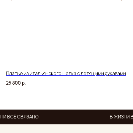
Платье из итальянского шелка с летящими рукавами
Дж
по
25 800
р.
15
НИ ВСЁ СВЯЗАНО
В ЖИЗНИ 