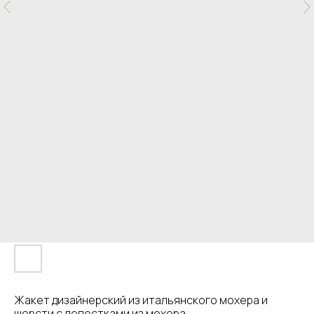
Жакет дизайнерский из итальянского мохера и
шерсти с лепестками из мохера