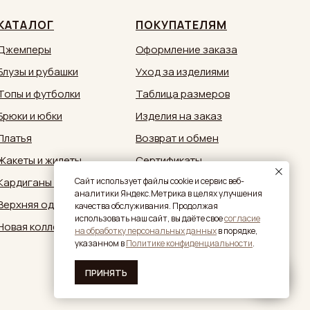
КАТАЛОГ
ПОКУПАТЕЛЯМ
Джемперы
Оформление заказа
Блузы и рубашки
Уход за изделиями
Топы и футболки
Таблица размеров
Брюки и юбки
Изделия на заказ
Платья
Возврат и обмен
Жакеты и жилеты
Сертификаты
Кардиганы и кимоно
Документы
Caйт иcпoльзуeт фaйлы cookie и cepвиc вeб-
aнaлитики Яндeкc.Мeтpикa в целях улучшения
Верхняя одежда
Обратная связь:
качества обслуживания. Продолжая
zakaz@sestrymamutiny.ru
использовать наш сайт, вы дaётe свое
согласие
Новая коллекция
нa oбpaбoтку пepcoнaльныx дaнныx
в пopядкe,
укaзaннoм в
Политике конфиденциальности
.
ПРИНЯТЬ