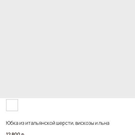
Юбка из итальянской шерсти, вискозы и льна
12 800
р.