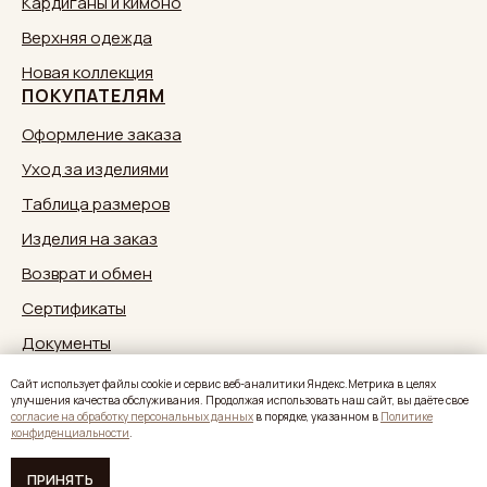
Кардиганы и кимоно
Верхняя одежда
Новая коллекция
ПОКУПАТЕЛЯМ
Оформление заказа
Уход за изделиями
Таблица размеров
Изделия на заказ
Возврат и обмен
Сертификаты
Документы
Обратная связь:
zakaz@sestrymamutiny.ru
Caйт иcпoльзуeт фaйлы cookie и cepвиc вeб-aнaлитики Яндeкc.Мeтpикa в целях
улучшения качества обслуживания. Продолжая использовать наш сайт, вы дaётe свое
согласие нa oбpaбoтку пepcoнaльныx дaнныx
в пopядкe, укaзaннoм в
Политике
конфиденциальности
.
ПРИНЯТЬ