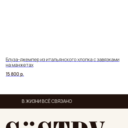
Блуза-джемпер из итальянского хлопка с завязками
Жи
на манжетах
кр
15 800
р.
13
В ЖИЗНИ ВСЁ СВЯЗАНО